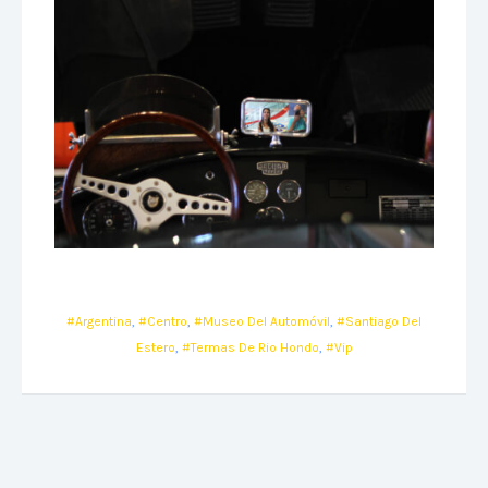
Argentina
,
Centro
,
Museo Del Automóvil
,
Santiago Del
Estero
,
Termas De Rio Hondo
,
Vip